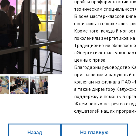
пройти профориентационное
техническим специальност
В зоне мастер-классов кип
свои силы в сборке электр
Кроме того, каждый мог ос
поколениям энергетиков на
Традиционно не обошлось б
«Энергетик» выступил парт
ценных приза.
Благодарим руководство Ка
приглашение и радушный п
коллегам из филиала ПАО «
а также директору Калужск
поддержку и помощь в орг
Ждем новых встреч со студ
слушателей наших програм
Назад
На главную