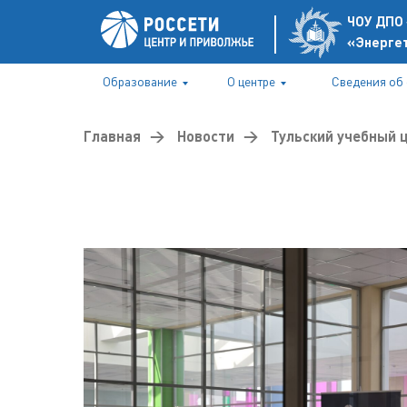
ЧОУ ДПО 
«Энерге
Образование
О центре
Сведения об
Главная
→
Новости
→
Тульский учебный 