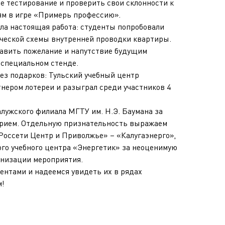
 тестирование и проверить свои склонности к
ям в игре «Примерь профессию».
ела настоящая работа: студенты попробовали
ической схемы внутренней проводки квартиры.
тавить пожелание и напутствие будущим
 специальном стенде.
ез подарков: Тульский учебный центр
нером лотереи и разыграл среди участников 4
лужского филиала МГТУ им. Н.Э. Баумана за
рием. Отдельную признательность выражаем
Россети Центр и Приволжье» – «Калугаэнерго»,
ого учебного центра «Энергетик» за неоценимую
анизации мероприятия.
ентами и надеемся увидеть их в рядах
м!