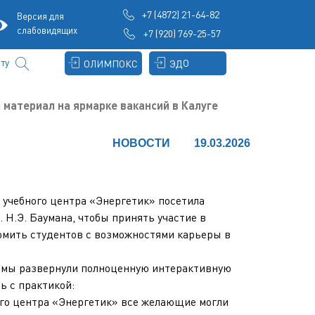
+7 (4872) 21-64-82
Версия для
слабовидящих
+7 (920) 769-25-57
ту
ЭДО
ОЛИМПОКС
материал на ярмарке вакансий в Калуге
НОВОСТИ
19.03.2026
я для
видящих
о учебного центра «Энергетик» посетила
 Н.Э. Баумана, чтобы принять участие в
омить студентов с возможностями карьеры в
 мы развернули полноценную интерактивную
сь с практикой:
ого центра «Энергетик» все желающие могли