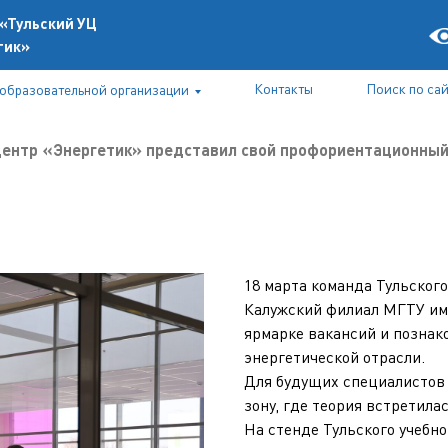
«Тульский УЦ
тик»
Контакты
Поиск по сай
 образовательной организации
центр «Энергетик» представил свой профориентационный 
Верси
слабо
18 марта команда Тульског
Калужский филиал МГТУ им.
ярмарке вакансий и познак
энергетической отрасли.
Для будущих специалистов
зону, где теория встретила
На стенде Тульского учебн