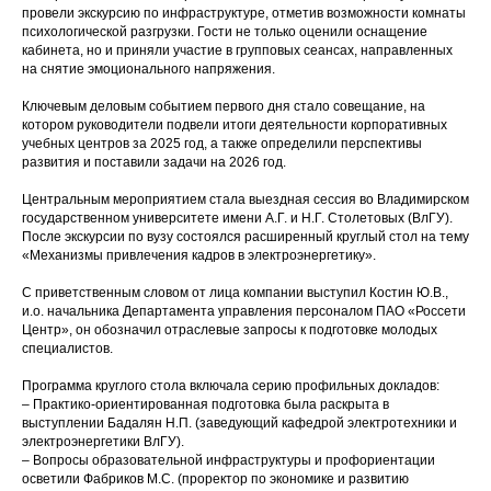
провели экскурсию по инфраструктуре, отметив возможности комнаты
психологической разгрузки. Гости не только оценили оснащение
кабинета, но и приняли участие в групповых сеансах, направленных
на снятие эмоционального напряжения.
Ключевым деловым событием первого дня стало совещание, на
котором руководители подвели итоги деятельности корпоративных
учебных центров за 2025 год, а также определили перспективы
развития и поставили задачи на 2026 год.
Центральным мероприятием стала выездная сессия во Владимирском
государственном университете имени А.Г. и Н.Г. Столетовых (ВлГУ).
После экскурсии по вузу состоялся расширенный круглый стол на тему
«Механизмы привлечения кадров в электроэнергетику».
С приветственным словом от лица компании выступил Костин Ю.В.,
и.о. начальника Департамента управления персоналом ПАО «Россети
Центр», он обозначил отраслевые запросы к подготовке молодых
специалистов.
Программа круглого стола включала серию профильных докладов:
– Практико-ориентированная подготовка была раскрыта в
выступлении Бадалян Н.П. (заведующий кафедрой электротехники и
электроэнергетики ВлГУ).
– Вопросы образовательной инфраструктуры и профориентации
осветили Фабриков М.С. (проректор по экономике и развитию