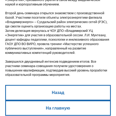
«Энергетик», призванного укрепить связь между академической
наукой и корпоративным обучением.
Второй день семинара открылся знакомством с производственной
базой. Участники посетили объекты электроэнергетики филиала
«Владимирэнерго» – Суздальский район электрических сетей (РЭС),
где смогли оценить организацию работы на местах.
Затем делегация вернулась в ЧОУ ДПО «Владимирский УЦ
«Энергетик» для участия в образовательной сессии. Л.И. Мунтеану,
доцент кафедры педагогики, психологии и инклюзивного образования
ГАОУ ДПО ВО ВИРО, провела тренинг «Мастерство успешного
публичного выступления», направленный на развитие
коммуникативных компетенций руководителей.
Завершился двухдневный интенсив подведением итогов. Все
участники семинара-совещания получили удостоверения о
повышении квалификации, подтвердив высокий уровень проработки
образовательной программы мероприятия.
Назад
На главную