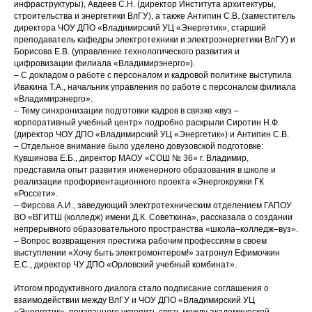
инфраструктуры), Авдеев С.Н. (директор Института архитектуры,
строительства и энергетики ВлГУ), а также Антипин С.В. (заместитель
директора ЧОУ ДПО «Владимирский УЦ «Энергетик», старший
преподаватель кафедры электротехники и электроэнергетики ВлГУ) и
Борисова Е.В. (управление технологического развития и
цифровизации филиала «Владимирэнерго»).
– С докладом о работе с персоналом и кадровой политике выступила
Ивакина Т.А., начальник управления по работе с персоналом филиала
«Владимирэнерго».
– Тему синхронизации подготовки кадров в связке «вуз –
корпоративный учебный центр» подробно раскрыли Сиротин Н.Ф.
(директор ЧОУ ДПО «Владимирский УЦ «Энергетик») и Антипин С.В.
– Отдельное внимание было уделено довузовской подготовке:
Кувшинова Е.Б., директор МАОУ «СОШ № 36» г. Владимир,
представила опыт развития инженерного образования в школе и
реализации профориентационного проекта «Энергокружки ГК
«Россети».
– Фирсова А.И., заведующий электротехническим отделением ГАПОУ
ВО «ВГИТШ (колледж) имени Д.К. Советкина», рассказала о создании
непрерывного образовательного пространства «школа–колледж–вуз».
– Вопрос возвращения престижа рабочим профессиям в своем
выступлении «Хочу быть электромонтером!» затронул Ефимочкин
Е.С., директор ЧУ ДПО «Орловский учебный комбинат».
Итогом продуктивного диалога стало подписание соглашения о
взаимодействии между ВлГУ и ЧОУ ДПО «Владимирский УЦ