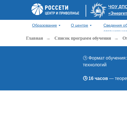
ЧОУ ДПО
«Энерге
Образование
О центре
Сведения об
организации
Главная
→
Список программ обучения
→
О
🕒 Формат обучения
технологий
🕒 16 часов
— теоре