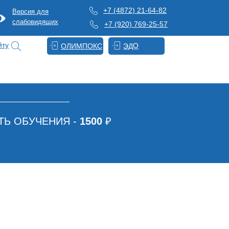
+7 (4872) 21-64-82
Версия для
слабовидящих
+7 (920) 769-25-57
йту
ЭДО
ОЛИМПОКС
Ь ОБУЧЕНИЯ -
1500
₽