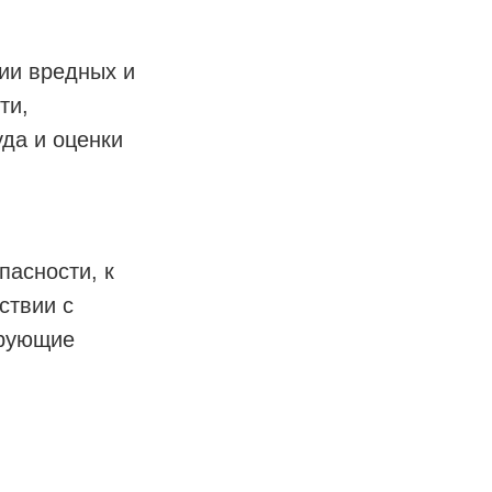
ии вредных и
ти,
да и оценки
асности, к
ствии с
ирующие