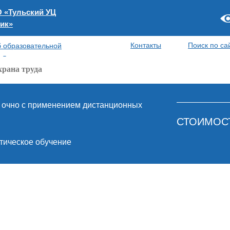
 «Тульский УЦ
тик»
Контакты
Поиск по са
 образовательной
храна труда
: очно с применением дистанционных
СТОИМОСТ
тическое обучение